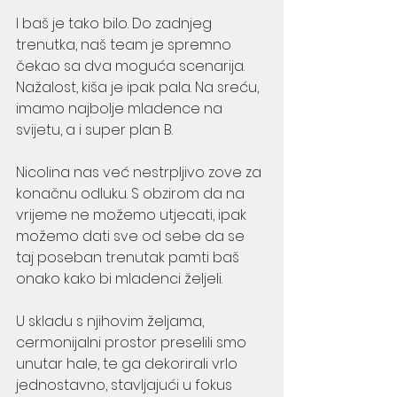
I baš je tako bilo. Do zadnjeg 
trenutka, naš team je spremno 
čekao sa dva moguća scenarija. 
Nažalost, kiša je ipak pala. Na sreću, 
imamo najbolje mladence na 
svijetu, a i super plan B.
Nicolina nas već nestrpljivo zove za 
konačnu odluku. S obzirom da na 
vrijeme ne možemo utjecati, ipak 
možemo dati sve od sebe da se 
taj poseban trenutak pamti baš 
onako kako bi mladenci željeli.  
U skladu s njihovim željama, 
cermonijalni prostor preselili smo 
unutar hale, te ga dekorirali vrlo 
jednostavno, stavljajući u fokus 