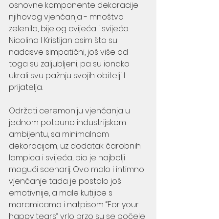
osnovne komponente dekoracije 
njihovog vjenčanja - mnoštvo 
zelenila, bijelog cvijeća i svijeća.  
Nicolina I Kristijan osim što su 
nadasve simpatični, još više od 
toga su zaljubljeni, pa su ionako 
ukrali svu pažnju svojih obitelji I 
prijatelja. 
Održati ceremoniju vjenčanja u 
jednom potpuno industrijskom 
ambijentu, sa minimalnom 
dekoracijom, uz dodatak čarobnih 
lampica i svijeća, bio je najbolji 
mogući scenarij. Ovo malo i intimno 
vjenčanje tada je postalo još 
emotivnije, a male kutijice s 
maramicama i natpisom “For your 
happy tears” vrlo brzo su se počele 