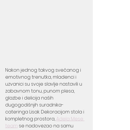
Nakon jednog takvog svečanog i 
emotivnog trenutka, mladenci i 
uzvanici su svoje slavlje nastavili u 
zabavnom tonu, punom plesa, 
glazbe i delicija naših 
dugogodišnjih suradnika- 
cateringa Lisak. Dekoracijom stola i 
kompletnog prostora, 
Adela Mese 
team
 se nadovezao na samu 