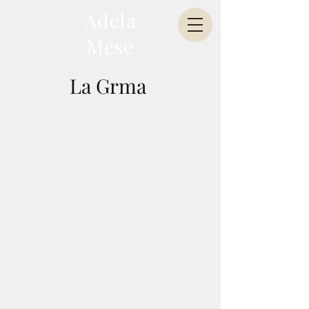
Adela
Mese
La Grma