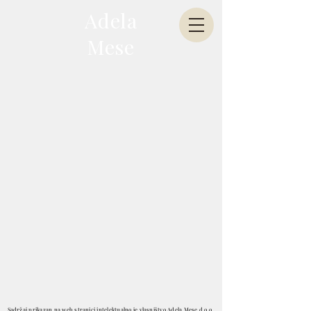
Adela
Mese
Sadržaj prikazan na web stranici intelektualno je vlasništvo Adela Mese d.o.o..