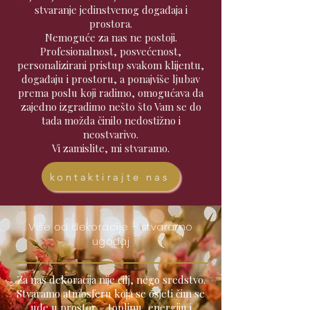
stvaranje jedinstvenog događaja i
prostora.
Nemoguće za nas ne postoji.
Profesionalnost, posvećenost,
personalizirani pristup svakom klijentu,
događaju i prostoru, a ponajviše ljubav
prema poslu koji radimo, omogućava da
zajedno izgradimo nešto što Vam se do
tada možda činilo nedostižno i
neostvarivo.
Vi zamislite, mi stvaramo.
kontaktirajte nas
Više od dekoracije – stvaramo
ugođaj
Za nas dekoracija nije cilj, nego sredstvo.
Stvaramo atmosferu koja se osjeti čim se
uđe u prostor – toplinu, energiju i