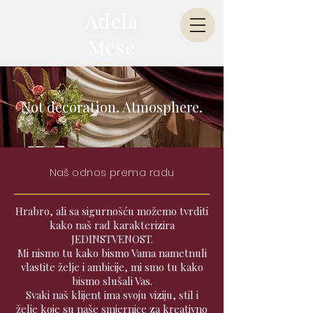
Adela
Mese
Not decoration. Atmosphere.
Naš odnos prema radu
Hrabro, ali sa sigurnošću možemo tvrditi
kako naš rad karakterizira
JEDINSTVENOST.
Mi nismo tu kako bismo Vama nametnuli
vlastite želje i ambicije, mi smo tu kako
bismo slušali Vas.
Svaki naš klijent ima svoju viziju, stil i
želje koje su naše smjernice za kreativno